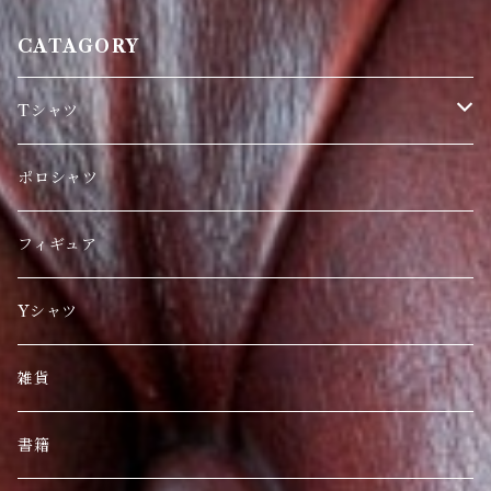
CATAGORY
Tシャツ
日本限定
ポロシャツ
刺繍
フィギュア
海外人気商品
Yシャツ
雑貨
書籍