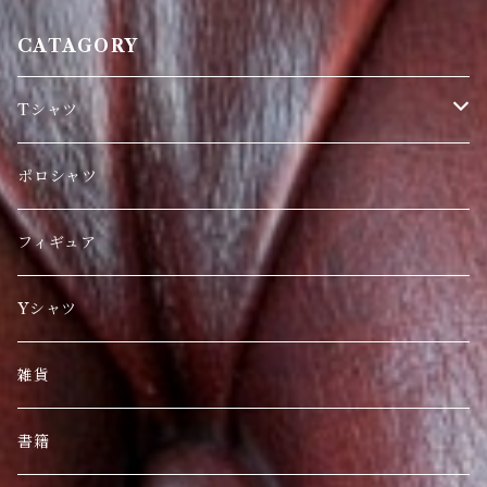
CATAGORY
Tシャツ
日本限定
ポロシャツ
刺繍
フィギュア
海外人気商品
Yシャツ
雑貨
書籍