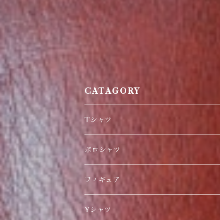
CATAGORY
Tシャツ
日本限定
ポロシャツ
刺繍
フィギュア
海外人気商品
Yシャツ