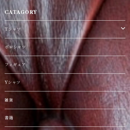
CATAGORY
Tシャツ
日本限定
ポロシャツ
刺繍
フィギュア
海外人気商品
Yシャツ
雑貨
書籍