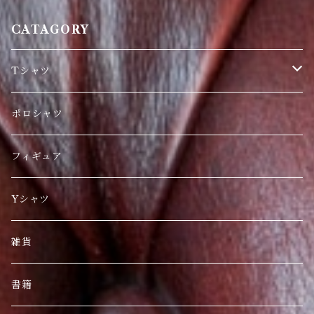
CATAGORY
Tシャツ
日本限定
ポロシャツ
刺繍
フィギュア
海外人気商品
Yシャツ
雑貨
書籍